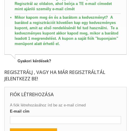
Regisztrál az oldalon, ahol beírja a TE e-mail címedet
mint ajánló személy e-mail címét
Mikor kapom meg én és a barátom a kedvezményt?
A
barátod a regisztrációt követően kap egy kedvezményes
kupont, amit az első rendelésénél fel tud használni. Te a
kedvezményes kupont akkor kapod meg, mikor a barátod
leadott 1 megrendelést. A kupon a saját fiók "kuponjaim"
menüpont alatt érhető el.
Gyakori kérdések?
REGISZTRÁLJ , VAGY HA MÁR REGISZTRÁLTÁL
JELENTKEZZ BE!
FIÓK LÉTREHOZÁSA
A fiók létrehozásához írd be az e-mail címed
E-mail cím