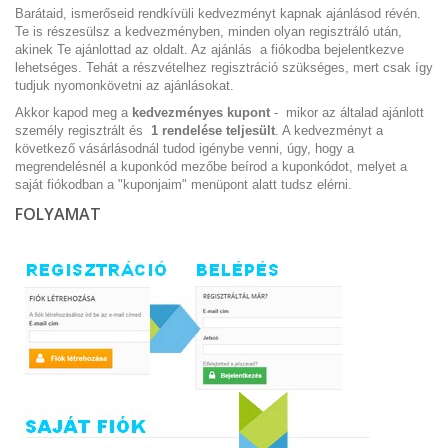
Barátaid, ismerőseid rendkívüli kedvezményt kapnak ajánlásod révén.
Te is részesülsz a kedvezményben, minden olyan regisztráló után,
akinek Te ajánlottad az oldalt. Az ajánlás a fiókodba bejelentkezve
lehetséges. Tehát a részvételhez regisztráció szükséges, mert csak így
tudjuk nyomonkövetni az ajánlásokat.
Akkor kapod meg a
kedvezményes kupont
- mikor az általad ajánlott
személy regisztrált és
1 rendelése teljesült
. A kedvezményt a
következő vásárlásodnál tudod igénybe venni, úgy, hogy a
megrendelésnél a kuponkód mezőbe beírod a kuponkódot, melyet a
saját fiókodban a "kuponjaim" menüpont alatt tudsz elérni.
FOLYAMAT