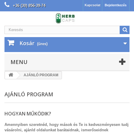
+36 (30) 856-39-74 |INGYENES SZÁLLÍTÁS 30.000 Ft felett
Kapcsolat
Bejelentkezés
Kosár
(üres)
MENU
AJÁNLÓ PROGRAM
AJÁNLÓ PROGRAM
HOGYAN MŰKÖDIK?
Amennyiben szeretnéd, hogy mások és Te is kedvezményesen tudj
vásárolni, ajánld oldalunkat barátaidnak, ismerőseidnek