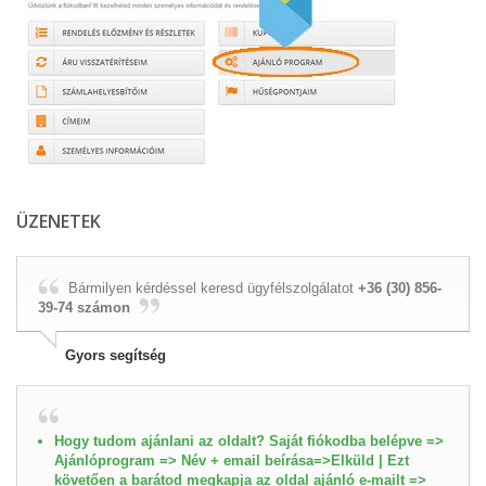
ÜZENETEK
Bármilyen kérdéssel keresd ügyfélszolgálatot
+36 (30) 856-
39-74 számon
Gyors segítség
Hogy tudom ajánlani az oldalt? Saját fiókodba belépve =>
Ajánlóprogram => Név + email beírása=>Elküld | Ezt
követően a barátod megkapja az oldal ajánló e-mailt =>