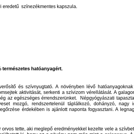
i eredetű színezékmentes kapszula.
% természetes hatóanyagért.
erősítő és szívnyugtató. A növényben lévő hatóanyagoknak 
ívizomsejtek aktivitását, serkenti a szívizom vérellátását. A ga
még az egészséges érrendszerünket. Népgyógyászati tapasztal
eveset mozgó, rendszertelenül táplálkozó, dohányzó, nagy i
rzése érdekében is ajánlott naponta fogyasztani. A legna
ír orvos tette, aki meglepő eredményekkel kezelte vele a szívb