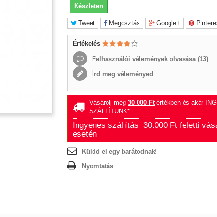
Készleten
Tweet
Megosztás
Google+
Pintere
Értékelés
Felhasználói vélemények olvasása (
13
)
Írd meg véleményed
Vásárolj még
30 000 Ft‎
értékben és akár IN
SZÁLLÍTUNK*
Ingyenes szállítás 30.000 Ft feletti vás
esetén
Küldd el egy barátodnak!
Nyomtatás