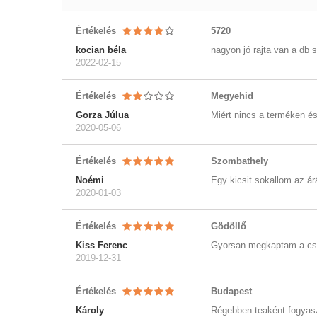
Értékelés
5720
kocian béla
nagyon jó rajta van a db
2022-02-15
Értékelés
Megyehid
Gorza Júlua
Miért nincs a terméken é
2020-05-06
Értékelés
Szombathely
Noémi
Egy kicsit sokallom az á
2020-01-03
Értékelés
Gödöllő
Kiss Ferenc
Gyorsan megkaptam a cso
2019-12-31
Értékelés
Budapest
Károly
Régebben teaként fogyaszt