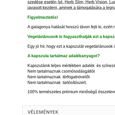
szedése esetén (pl. Herb Slim, Herb Vision, Luc
javasolt kezdeni, aminek a támogatására a leg
Figyelmeztetés!
A galagonya hatását hosszú távon fejti ki, ezér
Vegetáriánusok is fogyaszthatják ezt a kapsz
Egy jó hír, hogy ezt a kapszulát vegetáriánusok 
A kapszula tartalmaz adalékanyagot?
Kapszuláink teljes mértékben adalék és színez
Nem tartalmaznak csomósodásgátlót
Nem tartalmaznak térfogatnövelőt
Nem tartalmaznak tartósítószert.
100% természetes prémium minőségű összetevők
VÉLEMÉNYEK