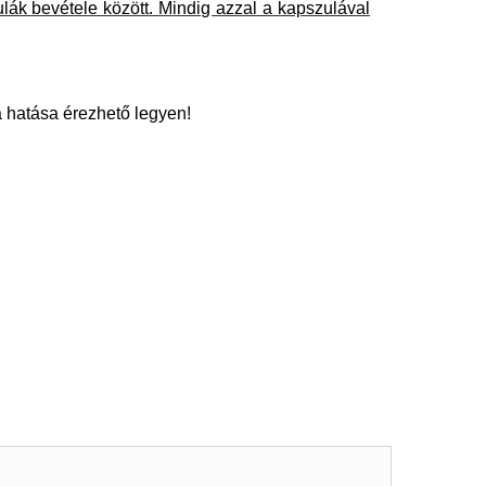
ulák bevétele között. Mindig azzal a kapszulával
a hatása érezhető legyen!