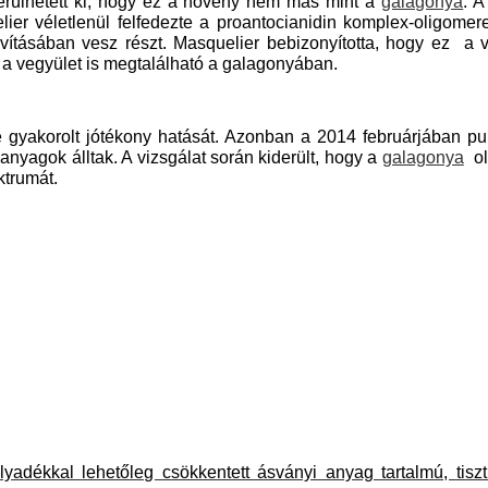
 derülhetett ki, hogy ez a növény nem más mint a
galagonya
. 
elier véletlenül felfedezte a proantocianidin komplex-oligom
avításában vesz részt. Masquelier bebizonyította, hogy ez a
a vegyület is megtalálható a galagonyában.
e gyakorolt jótékony hatását. Azonban a 2014 februárjában p
 anyagok álltak. A vizsgálat során kiderült, hogy a
galagonya
oly
ktrumát.
dékkal lehetőleg csökkentett ásványi anyag tartalmú, tisztít