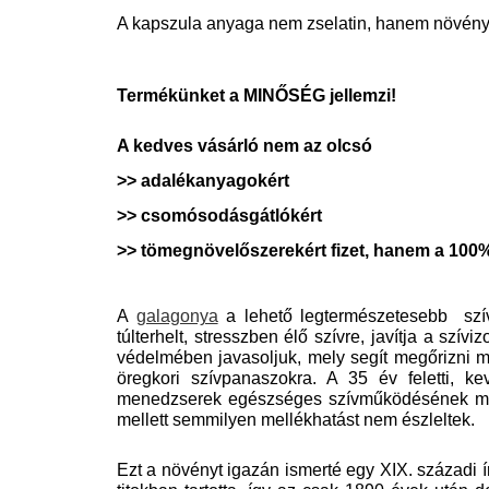
A kapszula anyaga nem zselatin, hanem növény
Termékünket a MINŐSÉG jellemzi!
A kedves vásárló nem az olcsó
>> adalékanyagokért
>> csomósodásgátlókért
>> tömegnövelőszerekért fizet, hanem a 100
A
galagonya
a lehető legtermészetesebb szív
túlterhelt, stresszben élő szívre, javítja a sz
védelmében javasoljuk, mely segít megőrizni 
öregkori szívpanaszokra. A
35 év feletti, k
menedzserek egészséges szívműködésének megő
mellett semmilyen mellékhatást nem észleltek.
Ezt a növényt igazán ismerté egy XIX. századi 