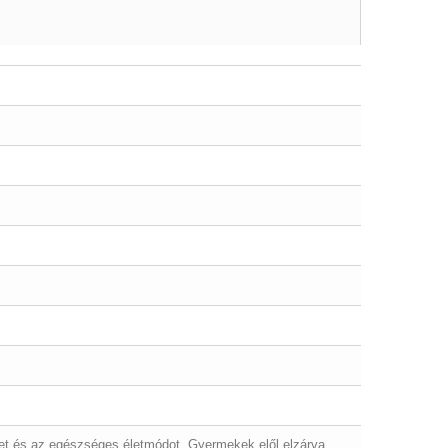
et és az egészséges életmódot. Gyermekek elől elzárva