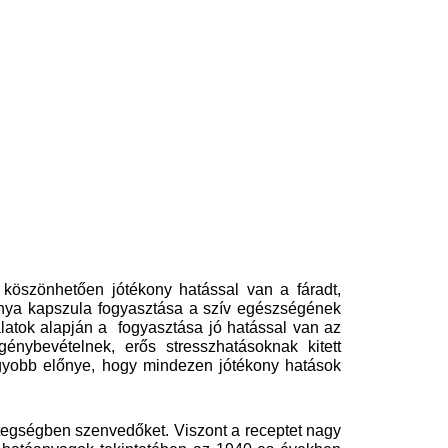
köszönhetően jótékony hatással van a fáradt,
lagonya kapszula fogyasztása a szív egészségének
atok alapján a fogyasztása jó hatással van az
génybevételnek, erős stresszhatásoknak kitett
gyobb előnye, hogy mindezen jótékony hatások
etegségben szenvedőket. Viszont a receptet nagy