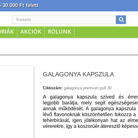
30.000 Ft felett
RIÁK
AKCIÓK
RÓLUNK
GALAGONYA KAPSZULA
Cikkszám:
galagonya.premium.pull.30
A galagonya kapszula
szíved és érre
legjobb barátja, mely segít egészségesen
annak működését. A galagonya kapszula
lévő flavonoknak köszönhetően fokozza a 
teherbírását, igen jótékonyan hat az elm
vérerekre, így a koszorúér áteresztő képess