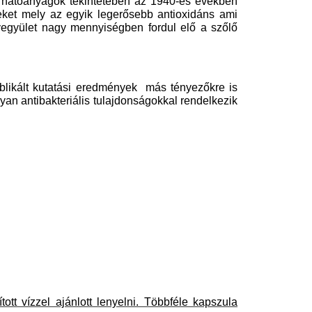
A hatóanyagok tekintetében az 1940-es években
ereket mely az egyik legerősebb antioxidáns ami
 vegyület nagy mennyiségben fordul elő a szőlő
ublikált kutatási eredmények más tényezőkre is
an antibakteriális tulajdonságokkal rendelkezik
ott vízzel ajánlott lenyelni. Többféle kapszula