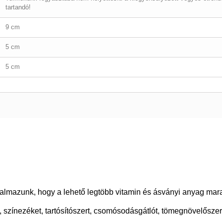
tartandó!
9 cm
5 cm
5 cm
lkalmazunk, hogy a lehető legtöbb vitamin és ásványi anyag ma
színezéket, tartósítószert, csomósodásgátlót, tömegnövelőszer