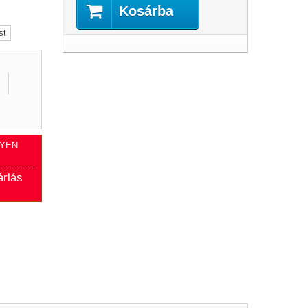
Kosárba
st
GYEN
árlás