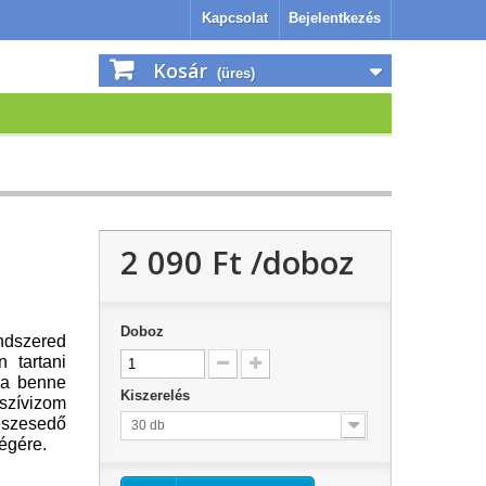
Kapcsolat
Bejelentkezés
Kosár
(üres)
2 090 Ft‎
/doboz
Doboz
ndszered
 tartani
 a benne
Kiszerelés
szívizom
eszesedő
30 db
égére.