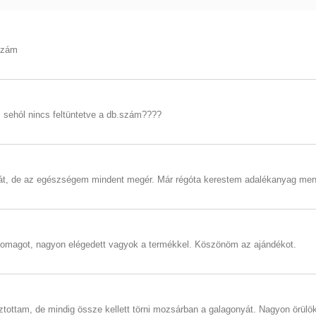
 szám
s sehól nincs feltüntetve a db.szám????
rát, de az egészségem mindent megér. Már régóta kerestem adalékanyag men
magot, nagyon elégedett vagyok a termékkel. Köszönöm az ajándékot.
ottam, de mindig össze kellett törni mozsárban a galagonyát. Nagyon örülök,