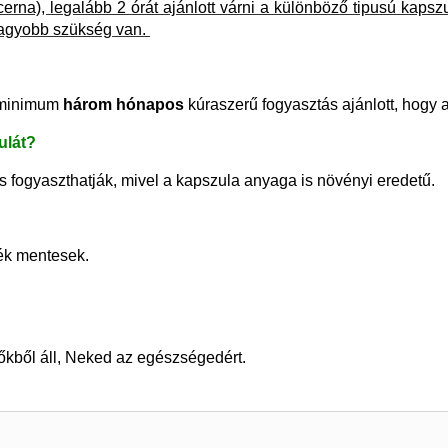
erna), legalább 2 órát ajánlott várni a különböző tipusú kapsz
nagyobb szükség van.
t minimum
három hónapos
kúraszerű fogyasztás ajánlott, hogy 
ulát?
is fogyaszthatják, mivel a kapszula anyaga is növényi eredetű.
ék mentesek.
ből áll, Neked az egészségedért.