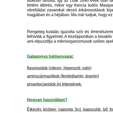
titokban tartotta, így az csak 1890 évek után
történt áttörés, mikor egy francia tudós Masqu
vérellátási zavarokat okozó érkárosodások kij
magjában és a héjában. Ma már tudjuk, hogy ez 
Rengeteg kutatás igazolta szív és érrendszerr
felhívták a figyelmet. A középpontban a bioaktív
ami elpusztítja a mikroorganizmusok széles spe
Galagonya hatóanyagai:
flavonoidok (vitexin, hiperozid, rutin)
aminszármazékok (feniletilamin, tiramin)
proantocianidok és triterpének.
Hogyan használjam?
Étkezés közben naponta 3x1 kapszulát, bő folya