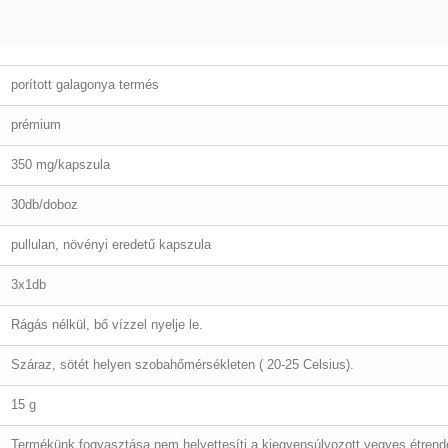
porított galagonya termés
prémium
350 mg/kapszula
30db/doboz
pullulan, növényi eredetű kapszula
3x1db
Rágás nélkül, bő vízzel nyelje le.
Száraz, sötét helyen szobahőmérsékleten ( 20-25 Celsius).
15 g
Termékünk fogyasztása nem helyettesíti a kiegyensúlyozott vegyes étrend