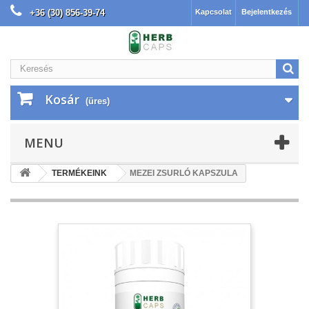
+36 (30) 856-39-74 |INGYENES SZÁLLÍTÁS 30.000 Ft felett
Kapcsolat
Bejelentkezés
Kosár
(üres)
MENU
TERMÉKEINK
MEZEI ZSURLÓ KAPSZULA