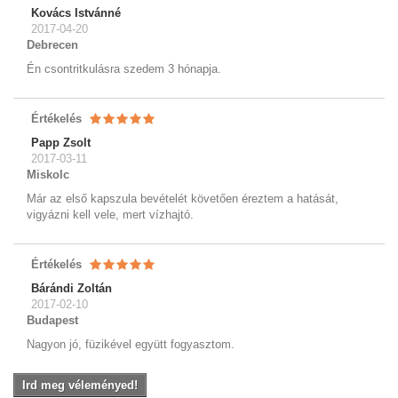
Kovács Istvánné
2017-04-20
Debrecen
Én csontritkulásra szedem 3 hónapja.
Értékelés
Papp Zsolt
2017-03-11
Miskolc
Már az első kapszula bevételét követően éreztem a hatását,
vigyázni kell vele, mert vízhajtó.
Értékelés
Bárándi Zoltán
2017-02-10
Budapest
Nagyon jó, füzikével együtt fogyasztom.
Ird meg véleményed!