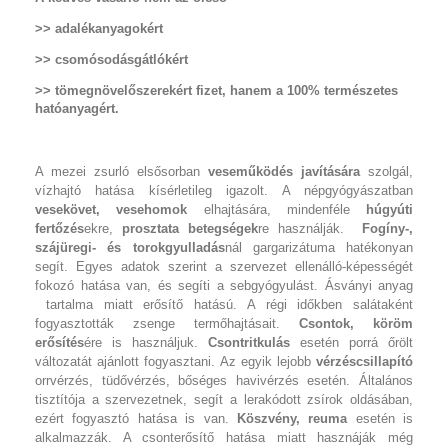
>> adalékanyagokért
>> csomósodásgátlókért
>> tömegnövelőszerekért fizet, hanem a 100% természetes
hatóanyagért.
A mezei zsurló elsősorban
veseműködés javítására
szolgál,
vízhajtó hatása kísérletileg igazolt. A népgyógyászatban
vesekövet, vesehomok
elhajtására, mindenféle
húgyúti
fertőzés
ekre,
prosztata betegségek
re használják.
Fogíny-,
szájüregi- és torokgyulladás
nál gargarizátuma hatékonyan
segít. Egyes adatok szerint a szervezet ellenálló-képességét
fokozó hatása van, és segíti a sebgyógyulást.
Ásványi anyag
tartalma miatt erősítő hatású. A régi időkben salátaként
fogyasztották zsenge termőhajtásait.
Csontok, köröm
erősítés
ére is használjuk.
Csontritkulás
esetén porrá őrölt
változatát ajánlott fogyasztani. Az egyik lejobb
vérzéscsillapító
orrvérzés, tüdővérzés, bőséges havivérzés esetén.
Általános
tisztítója a szervezetnek, segít a lerakódott zsírok oldásában,
ezért fogyasztó hatása is van.
Köszvény, reuma
esetén is
alkalmazzák. A csonterősítő hatása miatt hasznáják még