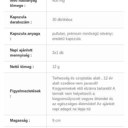
lévő hatóanyag
400 mg
tömege :
Kapszula
30 db/doboz
darabszám :
Kapszula anyaga
pullulan, prémium minőségű növényi
:
eredetű kapszula
Napi ajánlott
3x1 db
mennyiség :
Nettó tömeg :
12 g
Terhesség és szoptatás alatt , 12 év
alatt szedése nem javasolt!
Kisgyermekek elől elzárva tartandó! A
Figyelmeztetések
termék nem helyettesíti a
:
kiegyensúlyozott vegyes étrendet és
az egészséges életmódot! Az ajánlott
napi adagot ne lépje túl
Magasság :
9 cm