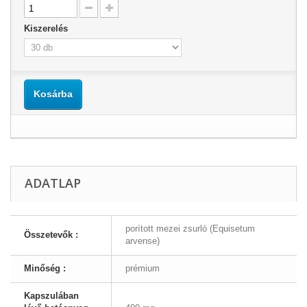
Kiszerelés
Kosárba
ADATLAP
porított mezei zsurló (Equisetum
Összetevők :
arvense)
Minőség :
prémium
Kapszulában