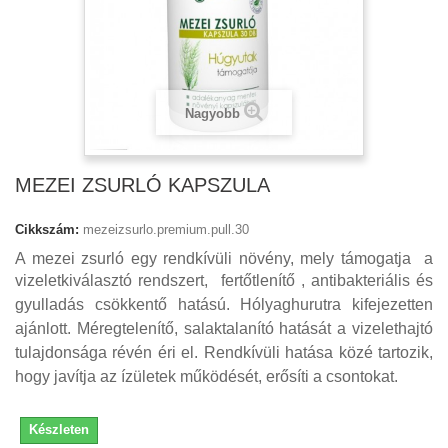
Nagyobb
MEZEI ZSURLÓ KAPSZULA
Cikkszám:
mezeizsurlo.premium.pull.30
A mezei zsurló egy rendkívüli növény, mely támogatja
a
vizeletkiválasztó rendszert, fertőtlenítő , anti
bakteriális és
gyulladás csökkentő hatású. Hólyaghurutra kifejezetten
ajánlott. Méregtelenítő, salaktalanító hatását a vizelethajtó
tulajdonsága révén éri el. Rendkívüli hatása közé tartozik,
hogy javítja
az ízületek működését, erősíti a csontokat.
Készleten