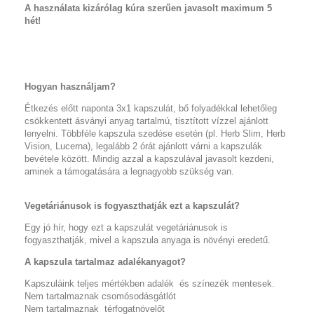
A használata kizárólag kúra szerűen javasolt maximum 5
hét!
Hogyan használjam?
Étkezés előtt naponta 3x1 kapszulát, bő folyadékkal lehetőleg
csökkentett ásványi anyag tartalmú, tisztított vízzel ajánlott
lenyelni.
Többféle kapszula szedése esetén (pl. Herb Slim, Herb
Vision, Lucerna), legalább 2 órát ajánlott várni a kapszulák
bevétele között. Mindig azzal a kapszulával javasolt kezdeni,
aminek a támogatására a legnagyobb szükség van.
Vegetáriánusok is fogyaszthatják ezt a kapszulát?
Egy jó hír, hogy ezt a kapszulát vegetáriánusok is
fogyaszthatják, mivel a kapszula anyaga is növényi eredetű.
A kapszula tartalmaz adalékanyagot?
Kapszuláink teljes mértékben adalék és színezék mentesek.
Nem tartalmaznak csomósodásgátlót
Nem tartalmaznak térfogatnövelőt