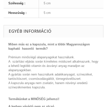
Szélesség :
5 cm
Hosszúság :
5 cm
EGYÉB INFORMÁCIÓ
Miben más ez a kapszula, mint a többi
Magyaroszágon
kapható hasonló termék?
Prémium minősíégű alapanyagokat használunk.
A szárítási eljárás során kíméletes módszert alkalmazunk, hogy
a lehető legtöbb vitamin és ásványi anyag maradjon az
alapanyagokban.
A gyártás során nem használunk adalékanyagot, színezéket,
tartósítószert, csomósodásgátlót, tömegnövelőszert.
A kapszula anyaga nem zselatin, hanem növényi eredetű
színezékmentes kapszula.
Termékünket a MINŐSÉG jellemzi!
A kedves vásárló nem az olcsó