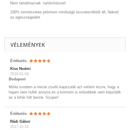
Nem tartalmaznak tartósítószert.
100% természetes prémium minőségű összetevőkből áll, Neked
az egészségedért.
VÉLEMÉNYEK
Értékelés
Kiss Noémi
2018-01-04
Budapest
Mióta szedem a mezei zsurló kapszulát azt vettem észre, hogy a
hajam nem hullik annyira és a körmöm is erősebbek nem képződik
az a fehér folt benne. Szuper!
Értékelés
Rádi Gábor
2017-11-14