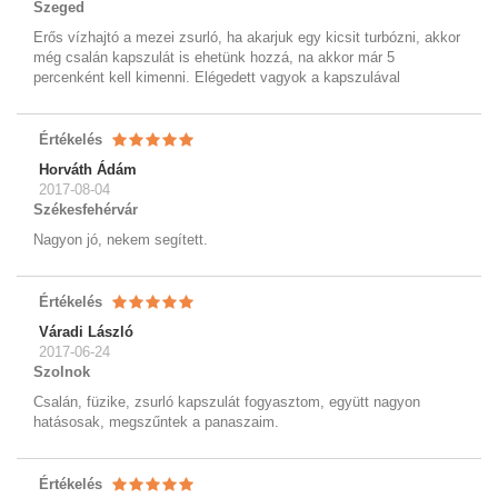
Szeged
Erős vízhajtó a mezei zsurló, ha akarjuk egy kicsit turbózni, akkor
még csalán kapszulát is ehetünk hozzá, na akkor már 5
percenként kell kimenni. Elégedett vagyok a kapszulával
Értékelés
Horváth Ádám
2017-08-04
Székesfehérvár
Nagyon jó, nekem segített.
Értékelés
Váradi László
2017-06-24
Szolnok
Csalán, füzike, zsurló kapszulát fogyasztom, együtt nagyon
hatásosak, megszűntek a panaszaim.
Értékelés