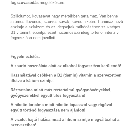
fogszuvasodás
megelőzésére.
Sziliciumot, kovasavat nagy mértékben tartalmaz. Van benne
számos flavonoid, szerves savak, kevés nikotin. Tiamináz nevű
enzimje a szívizom és az idegsejtek működéséhez szükséges
B1 vitamint lebontja, ezért huzamosabb ideig történő, intenzív
fogyasztása nem javallott.
Figyelmeztetés:
A zsurló használata alatt az alkohol fogyasztása kerülendő!
Használatával csökken a B1 (tiamin) vitamin a szervezetben,
illetve a kálium szintje!
Réztartalma miatt más réztartalmú gyógynövényekkel,
gyógyszerekkel együtt tilos fogyasztani!
A nikotin tartalma miatt nikotin tapasszal vagy rágóval
együtt történő fogyasztása nem ajánlott!
A vizelet hajtó hatása miatt a litium szintje megváltozhat a
szervezetben!