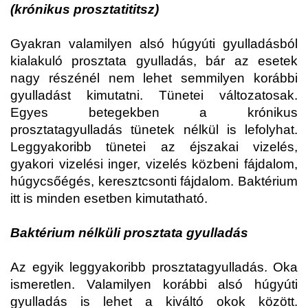
(krónikus prosztatititsz)
Gyakran valamilyen alsó húgyúti gyulladásból
kialakuló prosztata gyulladás, bár az esetek
nagy részénél nem lehet semmilyen korábbi
gyulladást kimutatni. Tünetei változatosak.
Egyes betegekben a krónikus
prosztatagyulladás tünetek nélkül is lefolyhat.
Leggyakoribb tünetei az éjszakai vizelés,
gyakori vizelési inger, vizelés közbeni fájdalom,
húgycsőégés, keresztcsonti fájdalom. Baktérium
itt is minden esetben kimutatható.
Baktérium nélküli prosztata gyulladás
Az egyik leggyakoribb prosztatagyulladás. Oka
ismeretlen. Valamilyen korábbi alsó húgyúti
gyulladás is lehet a kiváltó okok között.