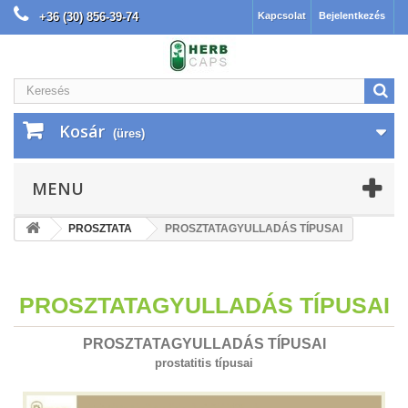
+36 (30) 856-39-74 |INGYENES SZÁLLÍTÁS 30.000 Ft felett
Kapcsolat
Bejelentkezés
Kosár
(üres)
MENU
PROSZTATA
PROSZTATAGYULLADÁS TÍPUSAI
PROSZTATAGYULLADÁS TÍPUSAI
PROSZTATAGYULLADÁS TÍPUSAI
prostatitis típusai