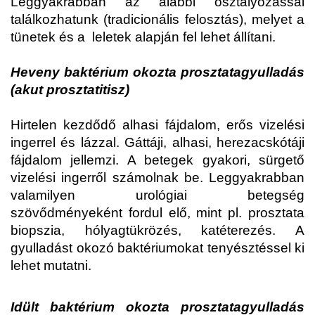
Leggyakrabban az alábbi osztályozással
találkozhatunk (tradicionális felosztás), melyet a
tünetek és a leletek alapján fel lehet állítani.
Heveny baktérium okozta prosztatagyulladás
(akut prosztatitisz)
Hirtelen kezdődő alhasi fájdalom, erős vizelési
ingerrel és lázzal. Gáttáji, alhasi, herezacskótáji
fájdalom jellemzi. A betegek gyakori, sürgető
vizelési ingerről számolnak be. Leggyakrabban
valamilyen urológiai betegség
szövődményeként fordul elő, mint pl. prosztata
biopszia, hólyagtükrözés, katéterezés. A
gyulladást okozó baktériumokat tenyésztéssel ki
lehet mutatni.
Idült baktérium okozta prosztatagyulladás