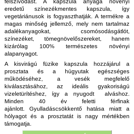
felszívódást. A kapszula anyaga növényi
eredetű színezékmentes kapszula, így
vegetáriánusok is fogyaszthatják. A termékre a
magas minőség jellemző, mely nem tartalmaz
adalékanyagokat, csomósodásgátlót,
színezéket, tömegnövelőszereket, hanem
kizárólag 100% természetes növényi
alapanyagot.
A kisvirágú füzike kapszula hozzájárul a
prosztata és a húgyutak egészséges
működéséhez, a vesék megfelelő
kiválasztásához, az ideális gyakoriságú
vizeletürítéshez, így a nyugodt alváshoz.
Minden 40 év feletti férfinak
ajánlott.
Gyulladáscsökkentő hatása miatt a
hólyagot és a prosztatát is nagy mértékben
támogatja.