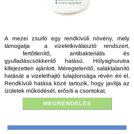
A
mezei zsurló egy rendkívüli növény, mely
támogatja
a vizeletkiválasztó rendszert,
fertőtlenítő, anti
bakteriális és
gyulladáscsökkentő hatású. Hólyaghurutra
kifejezetten ajánlott. Méregtelenítő, salaktalanító
hatását a vizelethajtó tulajdonsága révén éri el.
Rendkívüli hatása közé tartozik, hogy javítja
az
ízületek működését, erősíti a csontokat.
MEGRENDELÉS